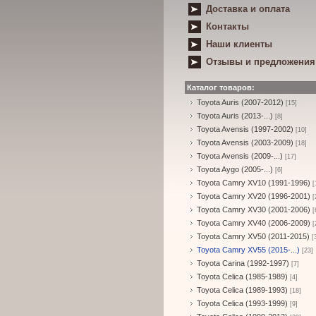
Доставка и оплата
Контакты
Наши клиенты
Отзывы и предложения
Каталог товаров:
Toyota Auris (2007-2012)
[15]
Toyota Auris (2013-...)
[8]
Toyota Avensis (1997-2002)
[10]
Toyota Avensis (2003-2009)
[18]
Toyota Avensis (2009-...)
[17]
Toyota Aygo (2005-...)
[6]
Toyota Camry XV10 (1991-1996)
[
Toyota Camry XV20 (1996-2001)
[
Toyota Camry XV30 (2001-2006)
[
Toyota Camry XV40 (2006-2009)
[
Toyota Camry XV50 (2011-2015)
[
Toyota Camry XV55 (2015-...)
[23]
Toyota Carina (1992-1997)
[7]
Toyota Celica (1985-1989)
[4]
Toyota Celica (1989-1993)
[18]
Toyota Celica (1993-1999)
[9]