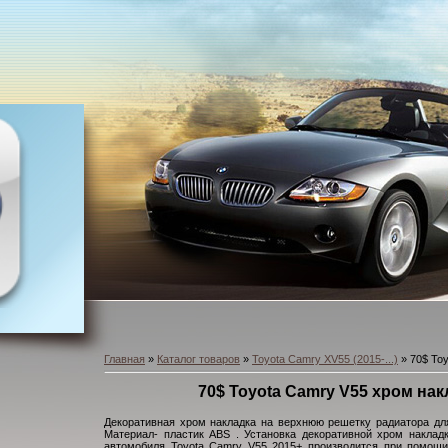
Главная
»
Каталог товаров
»
Toyota Camry XV55 (2015-...)
» 70$ To
70$ Toyota Сamry V55 хром на
Декоративная хром накладка на верхнюю решетку радиатора дл
Материал- пластик ABS . Установка декоративной хром наклад
автомобиля Toyota Camry V55 2015+ производится при помощи 