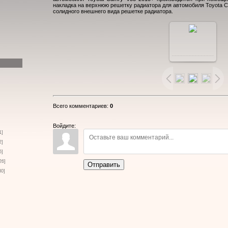
накладка на верхнюю решетку радиатора для автомобиля Toyota C
солидного внешнего вида решетке радиатора.
В
реальном
размере
Всего комментариев
:
0
1000x648
/
Войдите:
1]
2]
170.7Kb
6]
26]
Отправить
30]