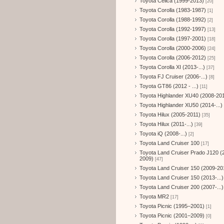
Toyota Celica (1999-2013)
[20]
Toyota Corolla (1983-1987)
[1]
Toyota Corolla (1988-1992)
[2]
Toyota Corolla (1992-1997)
[13]
Toyota Corolla (1997-2001)
[18]
Toyota Corolla (2000-2006)
[24]
Toyota Corolla (2006-2012)
[25]
Toyota Corolla XI (2013-...)
[37]
Toyota FJ Cruiser (2006-...)
[8]
Toyota GT86 (2012 - ...)
[11]
Toyota Highlander XU40 (2008-20
Toyota Highlander XU50 (2014-...)
Toyota Hilux (2005-2011)
[35]
Toyota Hilux (2011-...)
[39]
Toyota iQ (2008-...)
[2]
Toyota Land Cruiser 100
[17]
Toyota Land Cruiser Prado J120 (
2009)
[47]
Toyota Land Cruiser 150 (2009-20
Toyota Land Cruiser 150 (2013-...)
Toyota Land Cruiser 200 (2007-...)
Toyota MR2
[17]
Toyota Picnic (1995–2001)
[1]
Toyota Picnic (2001–2009)
[0]