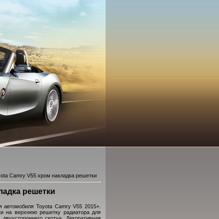
yota Сamry V55 хром накладка решетки
кладка решетки
я автомобиля Toyota Camry V55 2015+.
ки на верхнюю решетку радиатора для
двухстороннего скотча. Декоративная